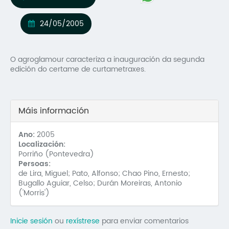
Mo
24/05/2005
O 
O 
O agroglamour caracteriza a inauguración da segunda
edición do certame de curtametraxes.
Su
Rex
Máis información
Ano:
2005
Localización:
Porriño (Pontevedra)
Persoas:
de Lira, Miguel; Pato, Alfonso; Chao Pino, Ernesto;
Bugallo Aguiar, Celso; Durán Moreiras, Antonio
('Morris')
Inicie sesión
ou
rexístrese
para enviar comentarios