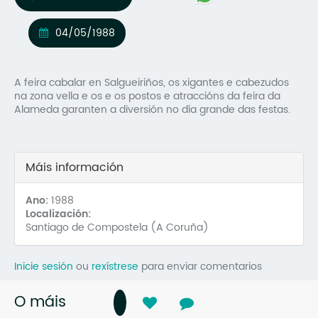
Mo
04/05/1988
O 
O 
A feira cabalar en Salgueiriños, os xigantes e cabezudos
na zona vella e os e os postos e atraccións da feira da
Su
Alameda garanten a diversión no día grande das festas.
Rex
Máis información
Ano:
1988
Localización:
Santiago de Compostela (A Coruña)
Inicie sesión
ou
rexístrese
para enviar comentarios
O máis