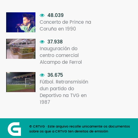
48.039
Concerto de Prince na
Coruña en 1990
37.938
Inauguración do
centro comercial
Alcampo de Ferrol
36.675
Fútbol. Retransmisión
dun partido do
Deportivo na TVG en
1987
© CRTVG · Este arquivo recolle unicamente os documentos
sobre os que a CRTVG ten dereitos de emisión