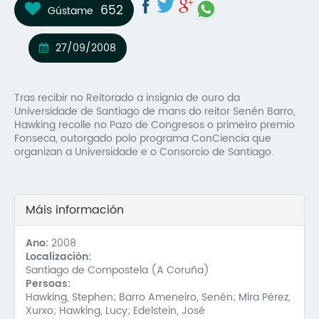
652
Gústame
Mo
O 
27/09/2008
O 
Tras recibir no Reitorado a insignia de ouro da
Su
Universidade de Santiago de mans do reitor Senén Barro,
Hawking recolle no Pazo de Congresos o primeiro premio
Rex
Fonseca, outorgado polo programa ConCiencia que
organizan a Universidade e o Consorcio de Santiago.
Máis información
Ano:
2008
Localización:
Santiago de Compostela (A Coruña)
Persoas:
Hawking, Stephen; Barro Ameneiro, Senén; Mira Pérez,
Xurxo; Hawking, Lucy; Edelstein, José