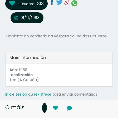
313
Gústame
Mo
O 
01/11/1988
O 
Ambiente no cemiterio na véspera do Día dos Defuntos.
Su
Rex
Máis información
Ano:
1988
Localización:
Teo (A Coruña)
Inicie sesión
ou
rexístrese
para enviar comentarios
O máis