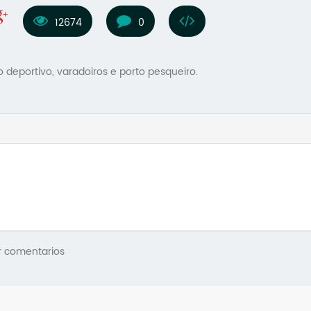
12674
0
o deportivo, varadoiros e porto pesqueiro.
r comentarios