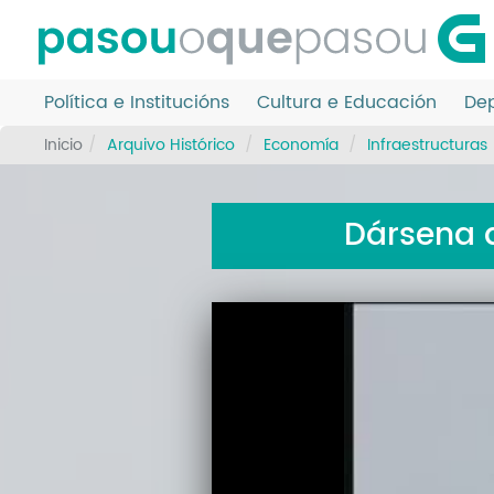
Ir
o
contido
principal
Política e Institucións
Cultura e Educación
Dep
Inicio
Arquivo Histórico
Economía
Infraestructuras
Dársena 