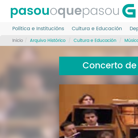
Ir
o
contido
principal
Política e Institucións
Cultura e Educación
Dep
Inicio
Arquivo Histórico
Cultura e Educación
Músic
Concerto de 