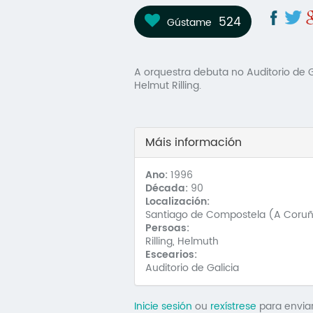
524
Gústame
A orquestra debuta no Auditorio de G
Helmut Rilling.
Máis información
Ano:
1996
Década:
90
Localización:
Santiago de Compostela (A Coru
Persoas:
Rilling, Helmuth
Escearios:
Auditorio de Galicia
Inicie sesión
ou
rexístrese
para envia