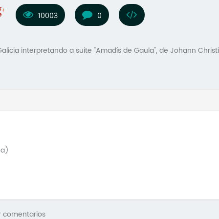
10003
0
alicia interpretando a suite "Amadís de Gaula", de Johann Christ
ña)
r comentarios