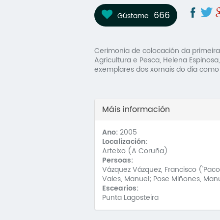
666
Gústame
Cerimonia de colocación da primeira 
Agricultura e Pesca, Helena Espinosa
exemplares dos xornais do día como
Máis información
Ano:
2005
Localización:
Arteixo (A Coruña)
Persoas:
Vázquez Vázquez, Francisco ('Paco
Vales, Manuel; Pose Miñones, Man
Escearios:
Punta Lagosteira