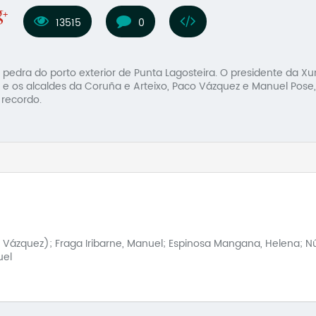
13515
0
pedra do porto exterior de Punta Lagosteira. O presidente da Xun
, e os alcaldes da Coruña e Arteixo, Paco Vázquez e Manuel Pose,
 recordo.
 Vázquez); Fraga Iribarne, Manuel; Espinosa Mangana, Helena; Núñ
uel