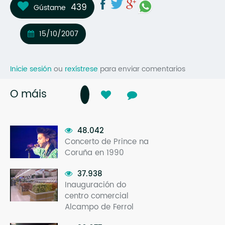
439
Gústame
Mo
O 
15/10/2007
O 
Inicie sesión
ou
rexístrese
para enviar comentarios
Su
Rex
O máis
48.042
Concerto de Prince na
Coruña en 1990
37.938
Inauguración do
centro comercial
Alcampo de Ferrol