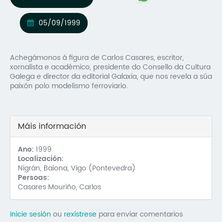
Mo
05/09/1999
O 
O 
Achegámonos á figura de Carlos Casares, escritor,
xornalista e académico, presidente do Consello da Cultura
Su
Galega e director da editorial Galaxia, que nos revela a súa
paixón polo modelismo ferroviario.
Rex
Máis información
Ano:
1999
Localización:
Nigrán, Baiona, Vigo (Pontevedra)
Persoas:
Casares Mouriño, Carlos
Inicie sesión
ou
rexístrese
para enviar comentarios