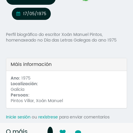
Mo
17/05/1975
O 
O 
Perfil biográfico do escritor Xoán Manuel Pintos,
homenaxeado no Día das Letras Galegas do ano 1975
Su
Rex
Máis información
Ano:
1975
Localización:
Galicia
Persoas:
Pintos Villar, Xoán Manuel
Inicie sesión
ou
rexístrese
para enviar comentarios
O máis