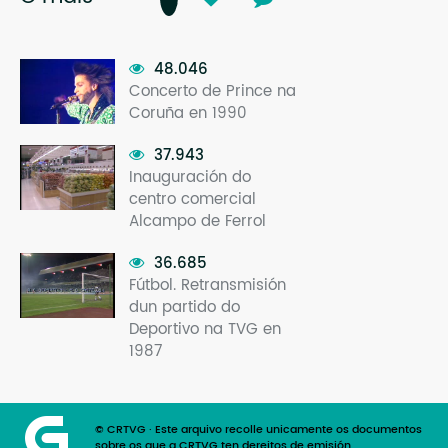
48.046
Concerto de Prince na
Coruña en 1990
37.943
Inauguración do
centro comercial
Alcampo de Ferrol
36.685
Fútbol. Retransmisión
dun partido do
Deportivo na TVG en
1987
© CRTVG · Este arquivo recolle unicamente os documentos
sobre os que a CRTVG ten dereitos de emisión