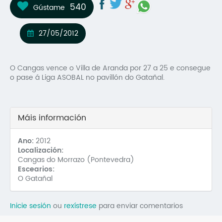
540
Gústame
Mo
O 
27/05/2012
O 
O Cangas vence o Villa de Aranda por 27 a 25 e consegue
Su
o pase á Liga ASOBAL no pavillón do Gatañal.
Rex
Máis información
Ano:
2012
Localización:
Cangas do Morrazo (Pontevedra)
Escearios:
O Gatañal
Inicie sesión
ou
rexístrese
para enviar comentarios