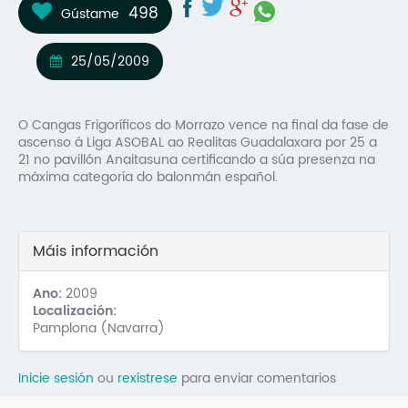
498
Gústame
Mo
O 
25/05/2009
O 
O Cangas Frigoríficos do Morrazo vence na final da fase de
Su
ascenso á Liga ASOBAL ao Realitas Guadalaxara por 25 a
21 no pavillón Anaitasuna certificando a súa presenza na
Rex
máxima categoría do balonmán español.
Máis información
Ano:
2009
Localización:
Pamplona (Navarra)
Inicie sesión
ou
rexístrese
para enviar comentarios