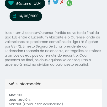
584
Gústame
Mo
O 
14/06/2000
O 
Lucentum Alacante-Ourense. Partido de volta da final da
Su
Liga LEB entre o Lucentum Alacante e o Ourense, onde os
valencianos se proclaman campións da Liga LEB ó gañar
Rex
por 83-72. Ernesto Segura De Luna, presidente da
Federación Española de Baloncesto, entrégalles os trofeos
a ambos os equipos ao remate do encontro. Coa
presenza na final, os dous equipos xa conseguiran o
ascenso á máxima división do baloncesto español.
Máis información
Ano:
2000
Localización:
Alacant (Comunitat Valenciana)