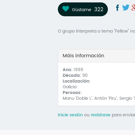
322
Gústame
O grupo interpreta o tema "Fellow" 
Máis información
Ano:
1999
Década:
90
Localización:
Galicia
Persoas:
Manu 'Doble L'; Antón 'Piru'; Sergio '
Inicie sesión
ou
rexístrese
para envia