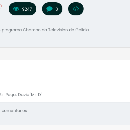
9247
0
no programa Chambo da Television de Galicia.
Sir' Puga; David 'Mr. D'
r comentarios