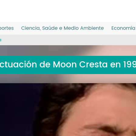
ortes
Ciencia, Saúde e Medio Ambiente
Economía 
a
ctuación de Moon Cresta en 19