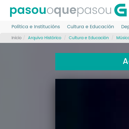
Ir
o
contido
principal
Política e Institucións
Cultura e Educación
Dep
Inicio
Arquivo Histórico
Cultura e Educación
Músic
A