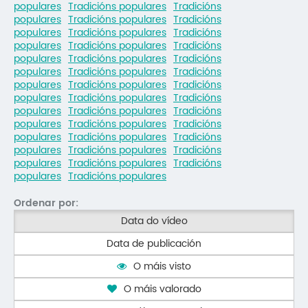
populares
Tradicións populares
Tradicións
Mo
populares
Tradicións populares
Tradicións
populares
Tradicións populares
Tradicións
O 
populares
Tradicións populares
Tradicións
populares
Tradicións populares
Tradicións
O 
populares
Tradicións populares
Tradicións
populares
Tradicións populares
Tradicións
Su
populares
Tradicións populares
Tradicións
populares
Tradicións populares
Tradicións
populares
Tradicións populares
Tradicións
Rex
populares
Tradicións populares
Tradicións
populares
Tradicións populares
Tradicións
populares
Tradicións populares
Tradicións
populares
Tradicións populares
Ordenar por:
Data do vídeo
Data de publicación
O máis visto
O máis valorado