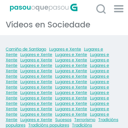
Ir
o
contido
Po
principal
Vídeos en Sociedade
ME
So
O 
Camiño de Santiago
Lugares e Xente
Lugares e
P
Xente
Lugares e Xente
Lugares e Xente
Lugares e
Xente
Lugares e Xente
Lugares e Xente
Lugares e
C
Xente
Lugares e Xente
Lugares e Xente
Lugares e
Xente
Lugares e Xente
Lugares e Xente
Lugares e
D
Xente
Lugares e Xente
Lugares e Xente
Lugares e
Xente
Lugares e Xente
Lugares e Xente
Lugares e
E
Xente
Lugares e Xente
Lugares e Xente
Lugares e
Xente
Lugares e Xente
Lugares e Xente
Lugares e
C
Xente
Lugares e Xente
Lugares e Xente
Lugares e
Xente
Lugares e Xente
Lugares e Xente
Lugares e
S
Xente
Lugares e Xente
Lugares e Xente
Lugares e
P
Xente
Lugares e Xente
Lugares e Xente
Lugares e
Xente
Lugares e Xente
Sucesos
Terrorismo
Tradicións
No
populares
Tradicións populares
Tradicións