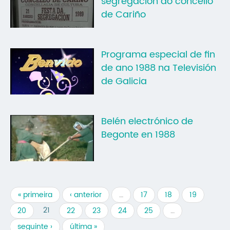
segregación do concello
de Cariño
Programa especial de fin
de ano 1988 na Televisión
de Galicia
Belén electrónico de
Begonte en 1988
« primeira
‹ anterior
…
17
18
19
21
20
22
23
24
25
…
seguinte ›
última »