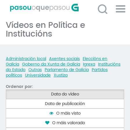
Ir
o
contido
Po
principal
Vídeos en Política e
ME
So
Institucións
O 
P
Administración local
Axentes sociais
Eleccións en
C
Galicia
Goberno da Xunta de Galicia
Igrexa
Institucións
do Estado
Outras
Parlamento de Galicia
Partidos
D
políticos
Universidade
Xustiza
E
Ordenar por:
Data do vídeo
C
Data de publicación
S
O máis visto
P
O máis valorado
No