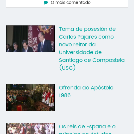
O máis comentado
Mo
O 
Toma de posesión de
O 
Carlos Pajares como
Su
novo reitor da
Universidade de
Rex
Santiago de Compostela
(USC)
Ofrenda ao Apóstolo
1986
Os reis de España e o