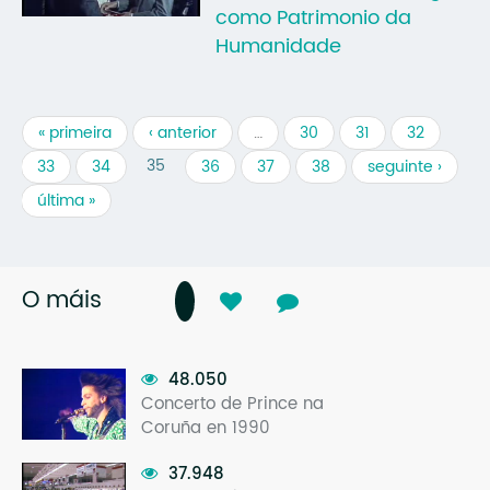
como Patrimonio da
Humanidade
« primeira
‹ anterior
…
30
31
32
35
33
34
36
37
38
seguinte ›
última »
O máis
48.050
Concerto de Prince na
Coruña en 1990
37.948