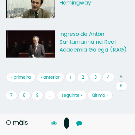
Hemingway
Ingreso de Antón
Santamarina na Real
Academia Galega (RAG)
5
« primeira
‹ anterior
1
2
3
4
6
7
8
9
…
seguinte ›
última »
O máis