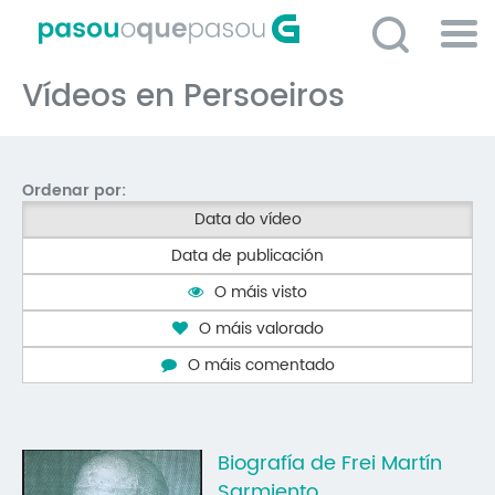
Ir
o
contido
Po
principal
Vídeos en Persoeiros
ME
So
O 
Ordenar por:
P
Data do vídeo
C
Data de publicación
D
O máis visto
E
O máis valorado
C
O máis comentado
S
P
Biografía de Frei Martín
No
Sarmiento