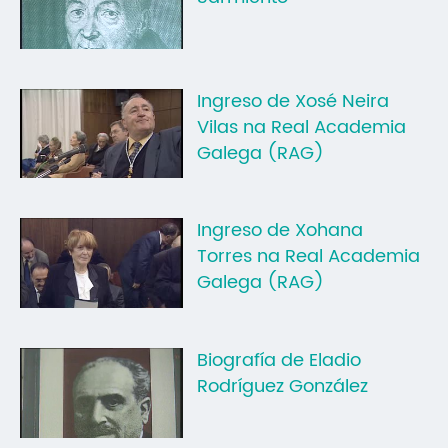
Mo
O 
Ingreso de Xosé Neira
O 
Vilas na Real Academia
Su
Galega (RAG)
Rex
Ingreso de Xohana
Torres na Real Academia
Galega (RAG)
Biografía de Eladio
Rodríguez González