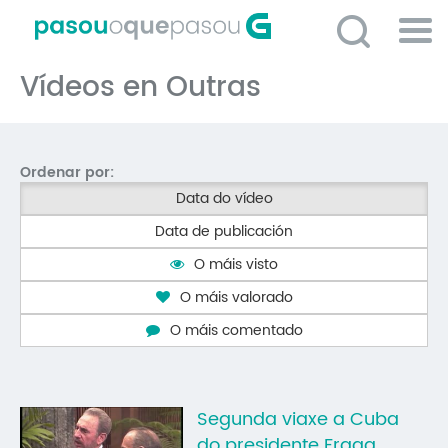
Ir
o
contido
Po
principal
Vídeos en Outras
ME
So
O 
Ordenar por:
P
Data do vídeo
C
Data de publicación
D
O máis visto
E
O máis valorado
C
O máis comentado
S
P
Segunda viaxe a Cuba
No
do presidente Fraga.