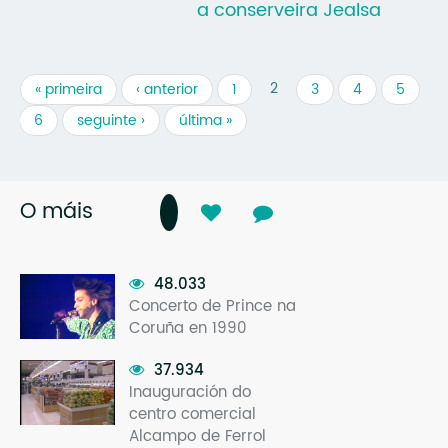
a conserveira Jealsa
2
« primeira
‹ anterior
1
3
4
5
6
seguinte ›
última »
O máis
48.033
Concerto de Prince na
Coruña en 1990
37.934
Inauguración do
centro comercial
Alcampo de Ferrol