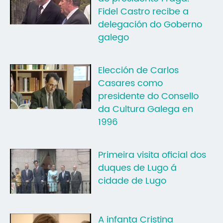
Fidel Castro recibe a
Mo
delegación do Goberno
O 
galego
O 
Elección de Carlos
Su
Casares como
Rex
presidente do Consello
da Cultura Galega en
1996
Primeira visita oficial dos
duques de Lugo á
cidade de Lugo
A infanta Cristina