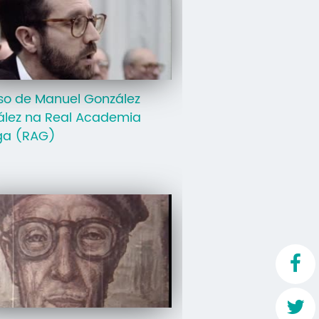
Mo
O 
O 
so de Manuel González
Su
ález na Real Academia
Rex
ga (RAG)