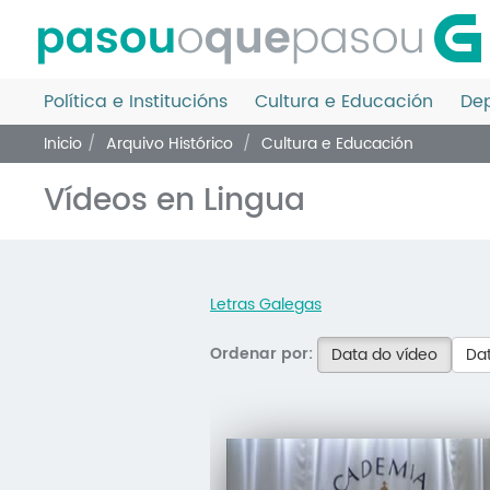
Ir
o
contido
principal
Política e Institucións
Cultura e Educación
Dep
Inicio
Arquivo Histórico
Cultura e Educación
Vídeos en Lingua
Letras Galegas
Ordenar por:
Data do vídeo
Dat