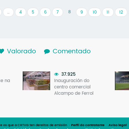
8
…
4
5
6
7
9
10
11
12
lapa activa)
Valorado
Comentado
37.925
ce na
Inauguración do
centro comercial
Alcampo de Ferrol
e os que a CRTVG ten dereitos de emisión
Perfil do contratante
Aviso legal