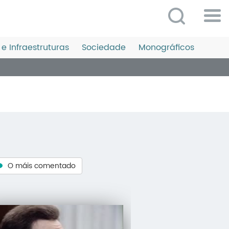
Po
ME
e Infraestruturas
Sociedade
Monográficos
So
O 
P
C
D
E
O máis comentado
C
S
P
No