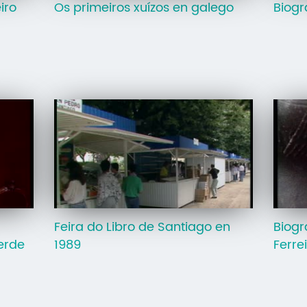
iro
Os primeiros xuízos en galego
Biogr
Feira do Libro de Santiago en
Biogr
verde
1989
Ferre