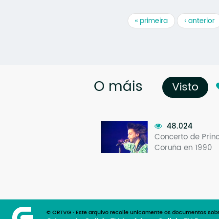
« primeira
‹ anterior
O máis
Visto
(so
48.024
Concerto de Prin
Coruña en 1990
© CRTVG · Este arquivo recolle unicamente os documentos sobr