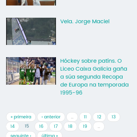
Vela. Jorge Maciel
Hóckey sobre patíns. O
Liceo Caixa Galicia gaña
a súa segunda Recopa
de Europa na temporada
1995-96
« primeira
‹ anterior
…
11
12
13
15
14
16
17
18
19
…
seguinte ›
última »