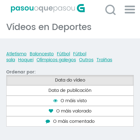
Ir
o
contido
Po
principal
Vídeos en Deportes
ME
So
O 
Atletismo
Baloncesto
Fútbol
Fútbol
P
sala
Hoquei
Olímpicos galegos
Outros
Traíñas
C
Ordenar por:
D
Data do vídeo
Data de publicación
E
O máis visto
C
O máis valorado
S
O máis comentado
P
No