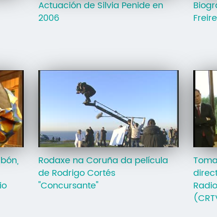
Actuación de Silvia Penide en
Biogr
2006
Freire
rbón,
Rodaxe na Coruña da película
Toma
de Rodrigo Cortés
direc
io
"Concursante"
Radio
(CRT