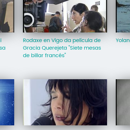
i
Rodaxe en Vigo da película de
Yolan
usa
Gracia Querejeta "Siete mesas
de billar francés"