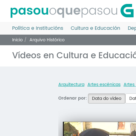
Ir
o
contido
principal
Política e Institucións
Cultura e Educación
Dep
Inicio
Arquivo Histórico
Vídeos en Cultura e Educaci
Arquitectura
Artes escénicas
Artes 
Ordenar por:
Data do vídeo
Dat