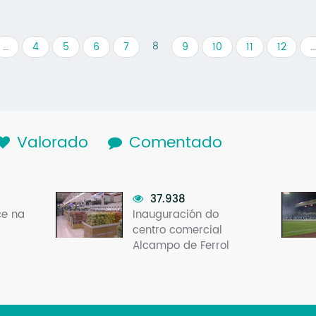
8
…
4
5
6
7
9
10
11
12
…
lapa activa)
Valorado
Comentado
37.938
ce na
Inauguración do
centro comercial
Alcampo de Ferrol