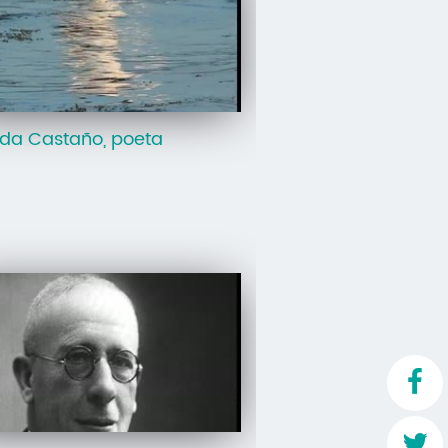
Mo
O 
O 
da Castaño, poeta
Su
Rex