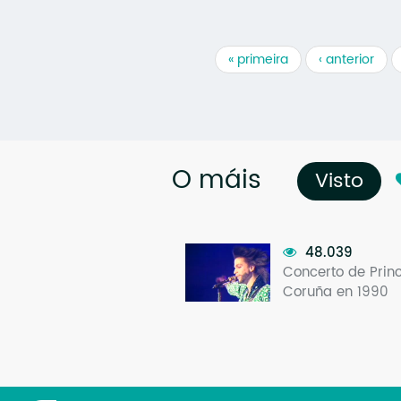
« primeira
‹ anterior
O máis
Visto
(so
48.039
Concerto de Prin
Coruña en 1990