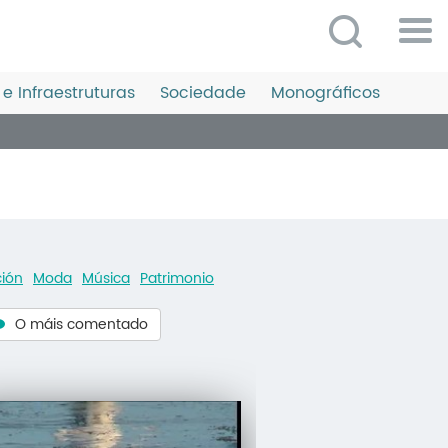
Po
ME
e Infraestruturas
Sociedade
Monográficos
So
O 
P
C
D
ión
Moda
Música
Patrimonio
E
O máis comentado
C
S
P
No