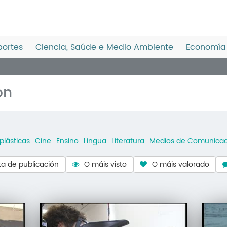
ortes
Ciencia, Saúde e Medio Ambiente
Economía 
ón
plásticas
Cine
Ensino
Lingua
Literatura
Medios de Comunicac
a de publicación
O máis visto
O máis valorado