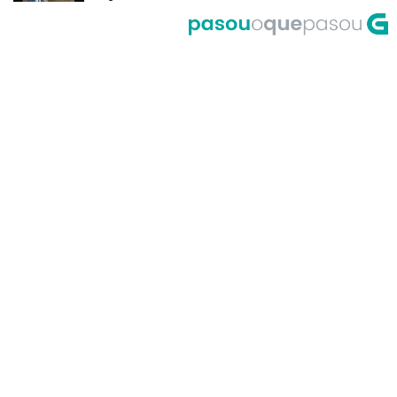
del Riego
A Corrida do Galo de Fornelos en
1999
O meco do entroido de
Teixugueiras en 2001
A Universidade de Santiago, un
dos primeiros accesos á Internet
en Galicia no ano 1995
Primeira actuación de Pablo
Milanés no programa Luar no ano
1999
María Casares lembra a Galicia
desde París en 1989