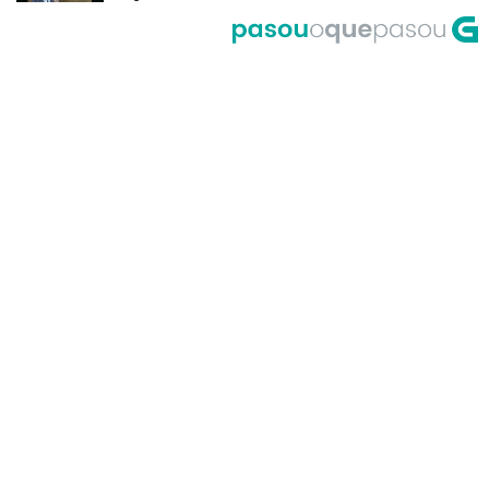
del Riego
A Corrida do Galo de Fornelos en
1999
O meco do entroido de
Teixugueiras en 2001
A Universidade de Santiago, un
dos primeiros accesos á Internet
en Galicia no ano 1995
Primeira actuación de Pablo
Milanés no programa Luar no ano
1999
María Casares lembra a Galicia
desde París en 1989