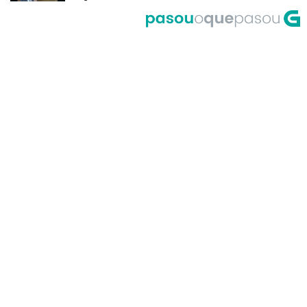
del Riego
A Corrida do Galo de Fornelos en
1999
O meco do entroido de
Teixugueiras en 2001
A Universidade de Santiago, un
dos primeiros accesos á Internet
en Galicia no ano 1995
Primeira actuación de Pablo
Milanés no programa Luar no ano
1999
María Casares lembra a Galicia
desde París en 1989