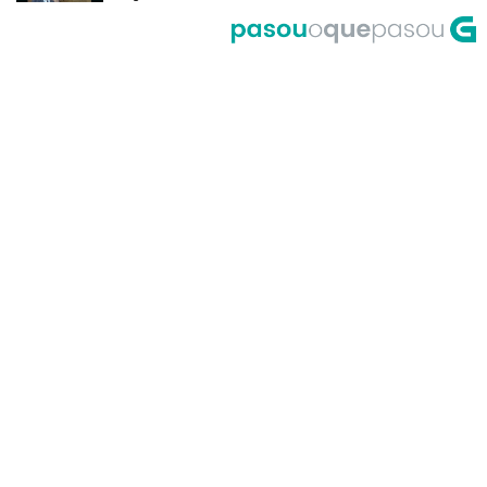
del Riego
A Corrida do Galo de Fornelos en
1999
O meco do entroido de
Teixugueiras en 2001
A Universidade de Santiago, un
dos primeiros accesos á Internet
en Galicia no ano 1995
Primeira actuación de Pablo
Milanés no programa Luar no ano
1999
María Casares lembra a Galicia
desde París en 1989