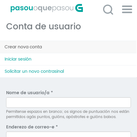
Ir
o
contido
Po
principal
Conta de usuario
ME
So
Pestanas
O 
Crear nova conta
(solapa
principais
activa)
P
Iniciar sesión
C
Solicitar un novo contrasinal
D
E
Nome de usuario/a
*
C
S
Permitense espazos en branco; os signos de puntuación nos están
permitidos agás puntos, guións, apóstrofes e guións baixos.
P
Enderezo de correo-e
*
No