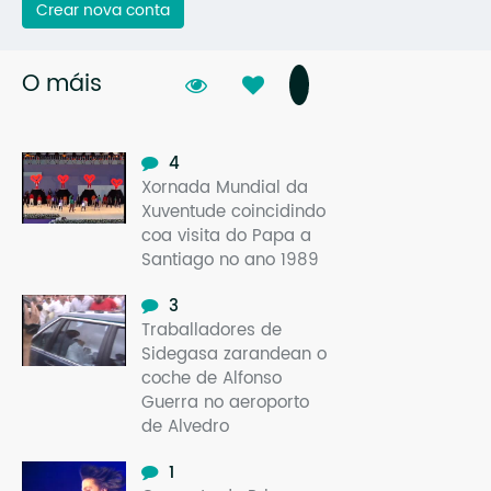
Crear nova conta
O máis
4
Xornada Mundial da
Xuventude coincidindo
coa visita do Papa a
Santiago no ano 1989
3
Traballadores de
Sidegasa zarandean o
coche de Alfonso
Guerra no aeroporto
de Alvedro
1