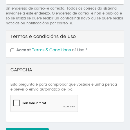
Mo
Un enderezo de correo-e correcto. Todos os correos do sistema
envíanse a este enderezo. O enderezo de correo-e non é público e
O 
só se utiliza se quere recibir un contrasinal novo ou se quere recibir
noticias ou notificacións por correo-e.
O 
Termos e condicións de uso
Su
Accept
Terms & Conditions
of Use
*
Rex
CAPTCHA
Esta pregunta é para comprobar que vostede é unha persoa
e prever o envío automático de lixo.