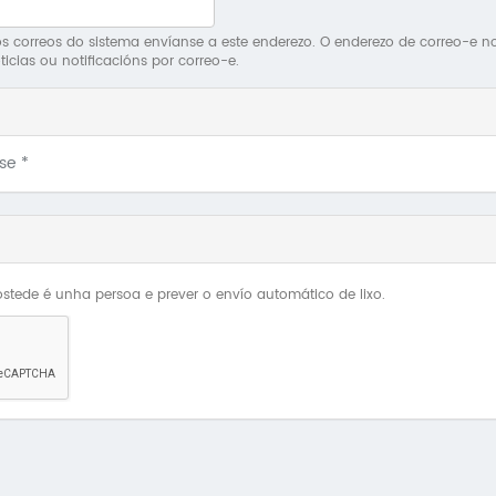
 correos do sistema envíanse a este enderezo. O enderezo de correo-e non 
ticias ou notificacións por correo-e.
Use
*
stede é unha persoa e prever o envío automático de lixo.