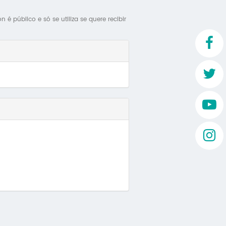
Mo
é público e só se utiliza se quere recibir
O 
O 
Su
Rex