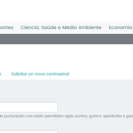
ortes
Ciencia, Saúde e Medio Ambiente
Economía 
n
Solicitar un novo contrasinal
e puntuación nos están permitidos agás puntos, guións, apóstrofes e gui