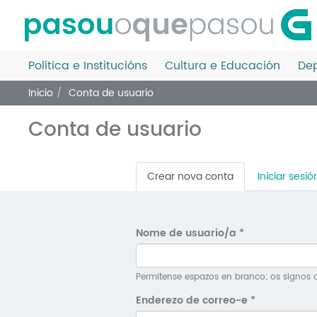
Ir
o
contido
principal
Política e Institucións
Cultura e Educación
Dep
Inicio
Conta de usuario
Conta de usuario
Pestanas
Crear nova conta
(solapa
Iniciar sesió
principais
activa)
Nome de usuario/a
*
Permitense espazos en branco; os signos d
Enderezo de correo-e
*