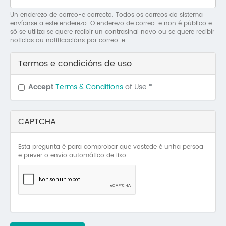
Mo
Un enderezo de correo-e correcto. Todos os correos do sistema
envíanse a este enderezo. O enderezo de correo-e non é público e
O 
só se utiliza se quere recibir un contrasinal novo ou se quere recibir
noticias ou notificacións por correo-e.
O 
Termos e condicións de uso
Su
Accept
Terms & Conditions
of Use
*
Rex
CAPTCHA
Esta pregunta é para comprobar que vostede é unha persoa
e prever o envío automático de lixo.