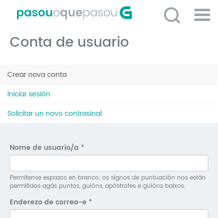
Ir
o
contido
Po
principal
Conta de usuario
ME
So
Pestanas
O 
Crear nova conta
(solapa
principais
activa)
P
Iniciar sesión
C
Solicitar un novo contrasinal
D
E
Nome de usuario/a
*
C
S
Permitense espazos en branco; os signos de puntuación nos están
permitidos agás puntos, guións, apóstrofes e guións baixos.
P
Enderezo de correo-e
*
No