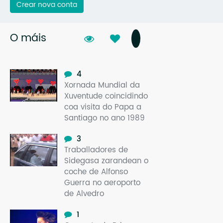
Crear nova conta
O máis
4
Xornada Mundial da
Xuventude coincidindo
coa visita do Papa a
Santiago no ano 1989
3
Traballadores de
Sidegasa zarandean o
coche de Alfonso
Guerra no aeroporto
de Alvedro
1