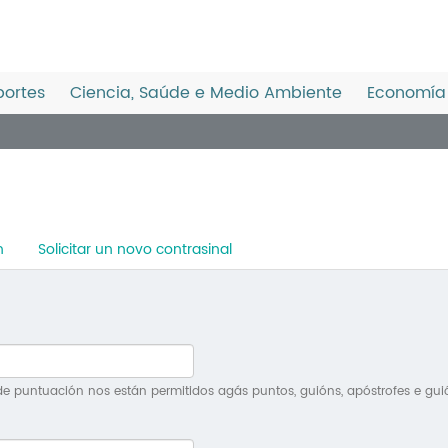
ortes
Ciencia, Saúde e Medio Ambiente
Economía 
n
Solicitar un novo contrasinal
e puntuación nos están permitidos agás puntos, guións, apóstrofes e gui