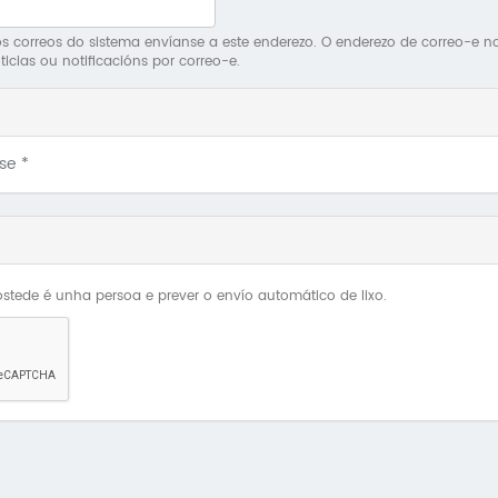
 correos do sistema envíanse a este enderezo. O enderezo de correo-e non 
ticias ou notificacións por correo-e.
Use
*
stede é unha persoa e prever o envío automático de lixo.