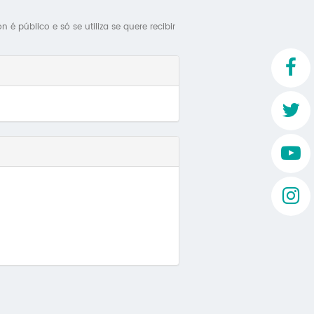
Mo
é público e só se utiliza se quere recibir
O 
O 
Su
Rex