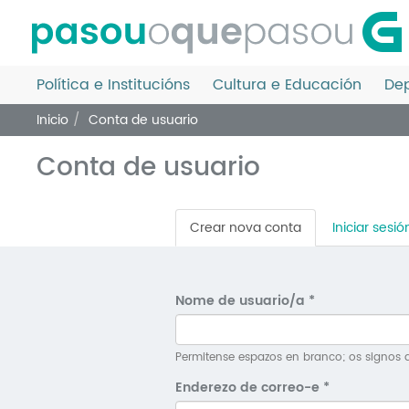
Ir
o
contido
principal
Política e Institucións
Cultura e Educación
Dep
Inicio
Conta de usuario
Conta de usuario
Pestanas
Crear nova conta
(solapa
Iniciar sesió
principais
activa)
Nome de usuario/a
*
Permitense espazos en branco; os signos d
Enderezo de correo-e
*