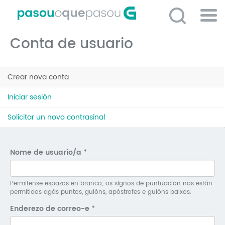
Ir
o
contido
Po
principal
Conta de usuario
ME
So
Pestanas
O 
Crear nova conta
(solapa
principais
activa)
P
Iniciar sesión
C
Solicitar un novo contrasinal
D
E
Nome de usuario/a
*
C
S
Permitense espazos en branco; os signos de puntuación nos están
permitidos agás puntos, guións, apóstrofes e guións baixos.
P
Enderezo de correo-e
*
No