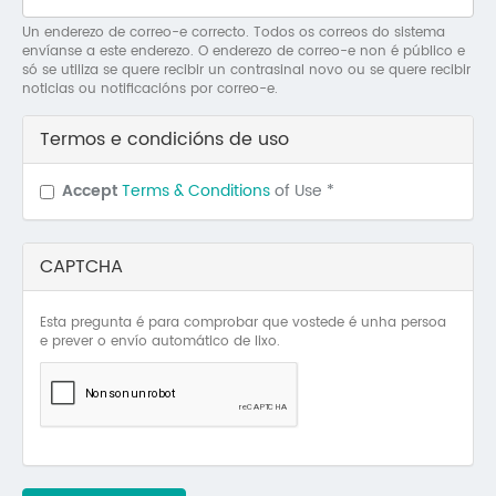
Mo
Un enderezo de correo-e correcto. Todos os correos do sistema
envíanse a este enderezo. O enderezo de correo-e non é público e
O 
só se utiliza se quere recibir un contrasinal novo ou se quere recibir
noticias ou notificacións por correo-e.
O 
Termos e condicións de uso
Su
Accept
Terms & Conditions
of Use
*
Rex
CAPTCHA
Esta pregunta é para comprobar que vostede é unha persoa
e prever o envío automático de lixo.