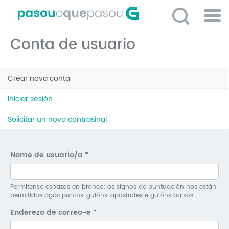
Ir
o
contido
Po
principal
Conta de usuario
ME
So
Pestanas
O 
Crear nova conta
(solapa
principais
activa)
P
Iniciar sesión
C
Solicitar un novo contrasinal
D
E
Nome de usuario/a
*
C
S
Permitense espazos en branco; os signos de puntuación nos están
permitidos agás puntos, guións, apóstrofes e guións baixos.
P
Enderezo de correo-e
*
No