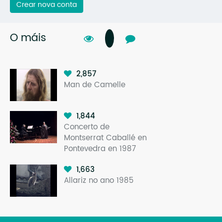
Crear nova conta
O máis
2,857
Man de Camelle
1,844
Concerto de
Montserrat Caballé en
Pontevedra en 1987
1,663
Allariz no ano 1985