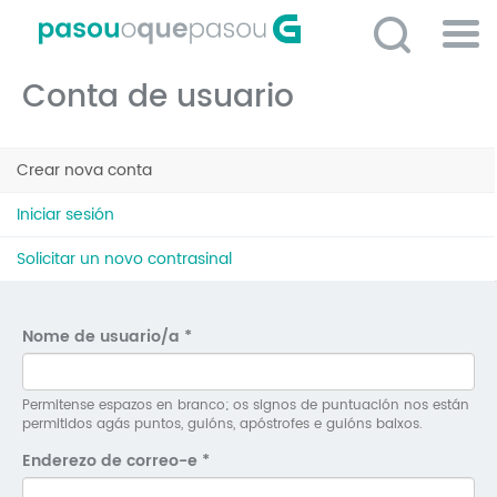
Ir
o
contido
Po
principal
Conta de usuario
ME
So
Pestanas
O 
Crear nova conta
(solapa
principais
activa)
P
Iniciar sesión
C
Solicitar un novo contrasinal
D
E
Nome de usuario/a
*
C
S
Permitense espazos en branco; os signos de puntuación nos están
permitidos agás puntos, guións, apóstrofes e guións baixos.
P
Enderezo de correo-e
*
No