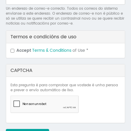
Mo
Un enderezo de correo-e correcto. Todos os correos do sistema
envíanse a este enderezo. O enderezo de correo-e non é público e
O 
só se utiliza se quere recibir un contrasinal novo ou se quere recibir
noticias ou notificacións por correo-e.
O 
Termos e condicións de uso
Su
Accept
Terms & Conditions
of Use
*
Rex
CAPTCHA
Esta pregunta é para comprobar que vostede é unha persoa
e prever o envío automático de lixo.