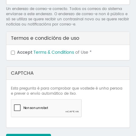
Mo
Un enderezo de correo-e correcto. Todos os correos do sistema
envíanse a este enderezo. O enderezo de correo-e non é público e
O 
só se utiliza se quere recibir un contrasinal novo ou se quere recibir
noticias ou notificacións por correo-e.
O 
Termos e condicións de uso
Su
Accept
Terms & Conditions
of Use
*
Rex
CAPTCHA
Esta pregunta é para comprobar que vostede é unha persoa
e prever o envío automático de lixo.