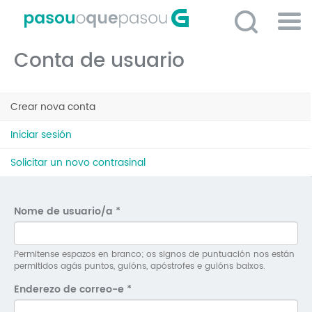
Ir
o
contido
Po
principal
Conta de usuario
ME
So
Pestanas
O 
Crear nova conta
(solapa
principais
activa)
P
Iniciar sesión
C
Solicitar un novo contrasinal
D
E
Nome de usuario/a
*
C
S
Permitense espazos en branco; os signos de puntuación nos están
permitidos agás puntos, guións, apóstrofes e guións baixos.
P
Enderezo de correo-e
*
No