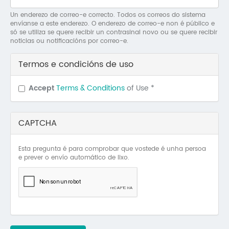
Mo
Un enderezo de correo-e correcto. Todos os correos do sistema
envíanse a este enderezo. O enderezo de correo-e non é público e
O 
só se utiliza se quere recibir un contrasinal novo ou se quere recibir
noticias ou notificacións por correo-e.
O 
Termos e condicións de uso
Su
Accept
Terms & Conditions
of Use
*
Rex
CAPTCHA
Esta pregunta é para comprobar que vostede é unha persoa
e prever o envío automático de lixo.