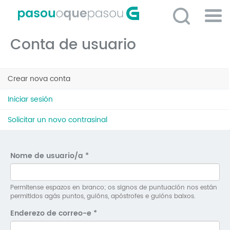
Ir
o
contido
Po
principal
Conta de usuario
ME
So
Pestanas
O 
Crear nova conta
(solapa
principais
activa)
P
Iniciar sesión
C
Solicitar un novo contrasinal
D
E
Nome de usuario/a
*
C
S
Permitense espazos en branco; os signos de puntuación nos están
permitidos agás puntos, guións, apóstrofes e guións baixos.
P
Enderezo de correo-e
*
No