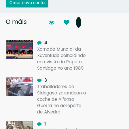
Crear nova conta
O máis
4
Xornada Mundial da
Xuventude coincidindo
coa visita do Papa a
Santiago no ano 1989
3
Traballadores de
Sidegasa zarandean o
coche de Alfonso
Guerra no aeroporto
de Alvedro
1