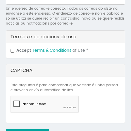
Mo
Un enderezo de correo-e correcto. Todos os correos do sistema
envíanse a este enderezo. O enderezo de correo-e non é público e
O 
só se utiliza se quere recibir un contrasinal novo ou se quere recibir
noticias ou notificacións por correo-e.
O 
Termos e condicións de uso
Su
Accept
Terms & Conditions
of Use
*
Rex
CAPTCHA
Esta pregunta é para comprobar que vostede é unha persoa
e prever o envío automático de lixo.