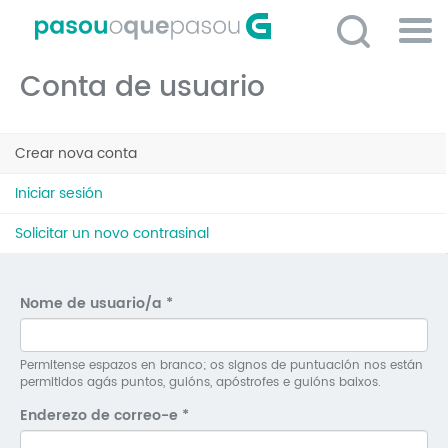
Ir
o
contido
Po
principal
Conta de usuario
ME
So
Pestanas
O 
Crear nova conta
(solapa
principais
activa)
P
Iniciar sesión
C
Solicitar un novo contrasinal
D
E
Nome de usuario/a
*
C
S
Permitense espazos en branco; os signos de puntuación nos están
permitidos agás puntos, guións, apóstrofes e guións baixos.
P
Enderezo de correo-e
*
No