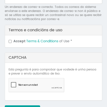
Mo
Un enderezo de correo-e correcto. Todos os correos do sistema
envíanse a este enderezo. O enderezo de correo-e non é público e
O 
só se utiliza se quere recibir un contrasinal novo ou se quere recibir
noticias ou notificacións por correo-e.
O 
Termos e condicións de uso
Su
Accept
Terms & Conditions
of Use
*
Rex
CAPTCHA
Esta pregunta é para comprobar que vostede é unha persoa
e prever o envío automático de lixo.