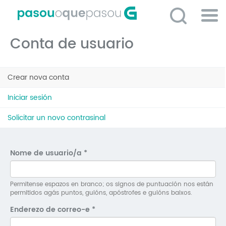
Ir
o
contido
Po
principal
Conta de usuario
ME
So
Pestanas
O 
Crear nova conta
(solapa
principais
activa)
P
Iniciar sesión
C
Solicitar un novo contrasinal
D
E
Nome de usuario/a
*
C
S
Permitense espazos en branco; os signos de puntuación nos están
permitidos agás puntos, guións, apóstrofes e guións baixos.
P
Enderezo de correo-e
*
No