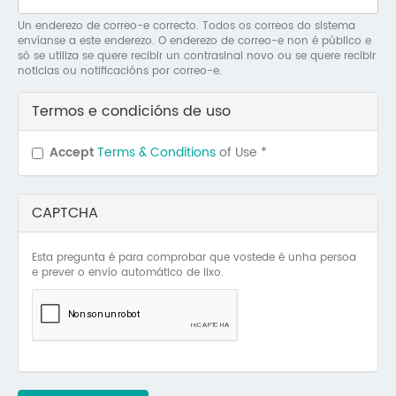
Mo
Un enderezo de correo-e correcto. Todos os correos do sistema
envíanse a este enderezo. O enderezo de correo-e non é público e
O 
só se utiliza se quere recibir un contrasinal novo ou se quere recibir
noticias ou notificacións por correo-e.
O 
Termos e condicións de uso
Su
Accept
Terms & Conditions
of Use
*
Rex
CAPTCHA
Esta pregunta é para comprobar que vostede é unha persoa
e prever o envío automático de lixo.