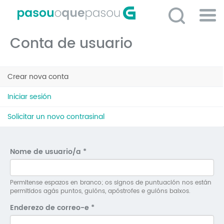
Ir
o
contido
Po
principal
Conta de usuario
ME
So
Pestanas
O 
Crear nova conta
(solapa
principais
activa)
P
Iniciar sesión
C
Solicitar un novo contrasinal
D
E
Nome de usuario/a
*
C
S
Permitense espazos en branco; os signos de puntuación nos están
permitidos agás puntos, guións, apóstrofes e guións baixos.
P
Enderezo de correo-e
*
No