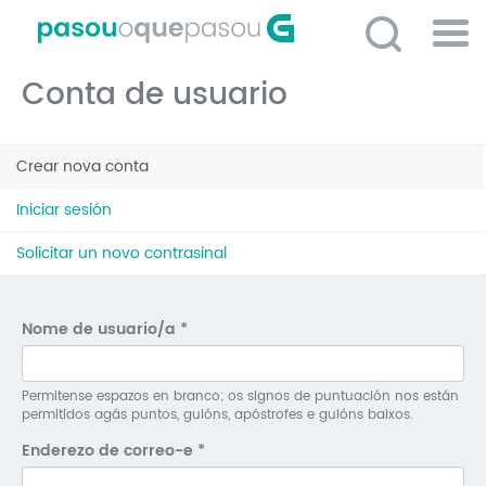
Ir
o
contido
Po
principal
Conta de usuario
ME
So
Pestanas
O 
Crear nova conta
(solapa
principais
activa)
P
Iniciar sesión
C
Solicitar un novo contrasinal
D
E
Nome de usuario/a
*
C
S
Permitense espazos en branco; os signos de puntuación nos están
permitidos agás puntos, guións, apóstrofes e guións baixos.
P
Enderezo de correo-e
*
No