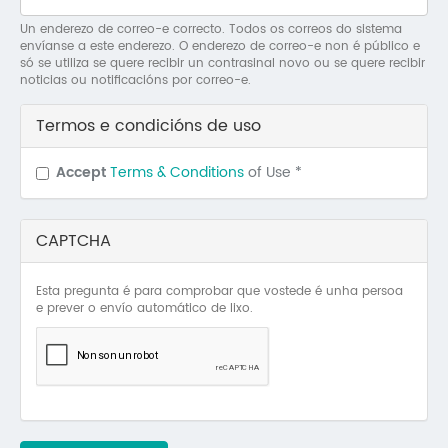
Mo
Un enderezo de correo-e correcto. Todos os correos do sistema
envíanse a este enderezo. O enderezo de correo-e non é público e
O 
só se utiliza se quere recibir un contrasinal novo ou se quere recibir
noticias ou notificacións por correo-e.
O 
Termos e condicións de uso
Su
Accept
Terms & Conditions
of Use
*
Rex
CAPTCHA
Esta pregunta é para comprobar que vostede é unha persoa
e prever o envío automático de lixo.