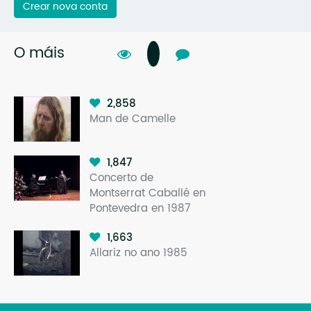
Crear nova conta
O máis
2,858
Man de Camelle
1,847
Concerto de
Montserrat Caballé en
Pontevedra en 1987
1,663
Allariz no ano 1985