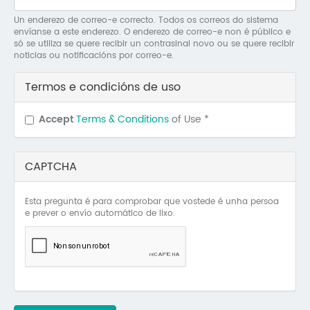
Mo
Un enderezo de correo-e correcto. Todos os correos do sistema
envíanse a este enderezo. O enderezo de correo-e non é público e
O 
só se utiliza se quere recibir un contrasinal novo ou se quere recibir
noticias ou notificacións por correo-e.
O 
Termos e condicións de uso
Su
Accept
Terms & Conditions
of Use
*
Rex
CAPTCHA
Esta pregunta é para comprobar que vostede é unha persoa
e prever o envío automático de lixo.