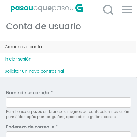
Ir
o
contido
Po
principal
Conta de usuario
ME
So
Pestanas
O 
Crear nova conta
(solapa
principais
activa)
P
Iniciar sesión
C
Solicitar un novo contrasinal
D
E
Nome de usuario/a
*
C
S
Permitense espazos en branco; os signos de puntuación nos están
permitidos agás puntos, guións, apóstrofes e guións baixos.
P
Enderezo de correo-e
*
No