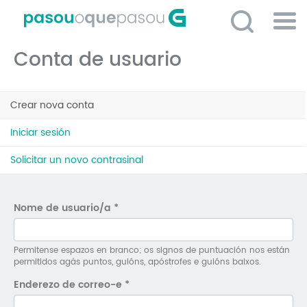
Ir
o
contido
Po
principal
Conta de usuario
ME
So
Pestanas
O 
Crear nova conta
(solapa
principais
activa)
P
Iniciar sesión
C
Solicitar un novo contrasinal
D
E
Nome de usuario/a
*
C
S
Permitense espazos en branco; os signos de puntuación nos están
permitidos agás puntos, guións, apóstrofes e guións baixos.
P
Enderezo de correo-e
*
No