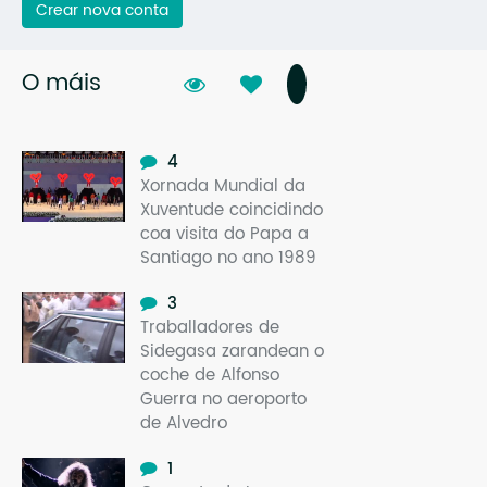
Crear nova conta
O máis
4
Xornada Mundial da
Xuventude coincidindo
coa visita do Papa a
Santiago no ano 1989
3
Traballadores de
Sidegasa zarandean o
coche de Alfonso
Guerra no aeroporto
de Alvedro
1