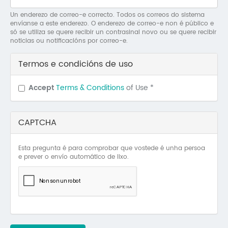
Mo
Un enderezo de correo-e correcto. Todos os correos do sistema
envíanse a este enderezo. O enderezo de correo-e non é público e
O 
só se utiliza se quere recibir un contrasinal novo ou se quere recibir
noticias ou notificacións por correo-e.
O 
Termos e condicións de uso
Su
Accept
Terms & Conditions
of Use
*
Rex
CAPTCHA
Esta pregunta é para comprobar que vostede é unha persoa
e prever o envío automático de lixo.