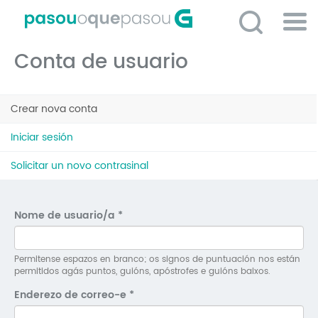
Ir
o
contido
Po
principal
Conta de usuario
ME
So
Pestanas
O 
Crear nova conta
(solapa
principais
activa)
P
Iniciar sesión
C
Solicitar un novo contrasinal
D
E
Nome de usuario/a
*
C
S
Permitense espazos en branco; os signos de puntuación nos están
permitidos agás puntos, guións, apóstrofes e guións baixos.
P
Enderezo de correo-e
*
No