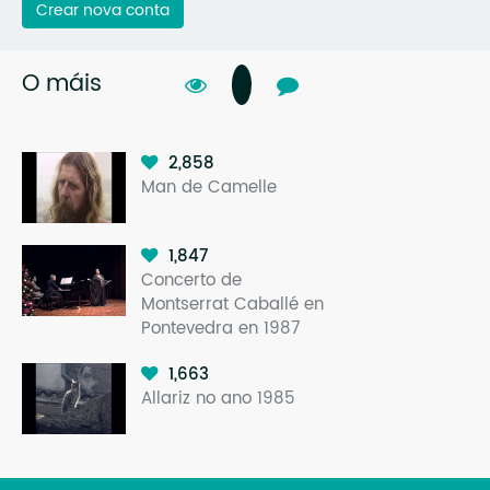
Crear nova conta
O máis
2,858
Man de Camelle
1,847
Concerto de
Montserrat Caballé en
Pontevedra en 1987
1,663
Allariz no ano 1985