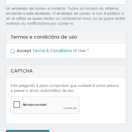
Mo
Un enderezo de correo-e correcto. Todos os correos do sistema
envíanse a este enderezo. O enderezo de correo-e non é público e
O 
só se utiliza se quere recibir un contrasinal novo ou se quere recibir
noticias ou notificacións por correo-e.
O 
Termos e condicións de uso
Su
Accept
Terms & Conditions
of Use
*
Rex
CAPTCHA
Esta pregunta é para comprobar que vostede é unha persoa
e prever o envío automático de lixo.