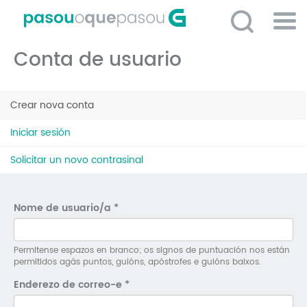
Ir
o
contido
Po
principal
Conta de usuario
ME
So
Pestanas
O 
Crear nova conta
(solapa
principais
activa)
P
Iniciar sesión
C
Solicitar un novo contrasinal
D
E
Nome de usuario/a
*
C
S
Permitense espazos en branco; os signos de puntuación nos están
permitidos agás puntos, guións, apóstrofes e guións baixos.
P
Enderezo de correo-e
*
No