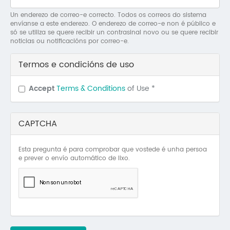
Mo
Un enderezo de correo-e correcto. Todos os correos do sistema
envíanse a este enderezo. O enderezo de correo-e non é público e
O 
só se utiliza se quere recibir un contrasinal novo ou se quere recibir
noticias ou notificacións por correo-e.
O 
Termos e condicións de uso
Su
Accept
Terms & Conditions
of Use
*
Rex
CAPTCHA
Esta pregunta é para comprobar que vostede é unha persoa
e prever o envío automático de lixo.