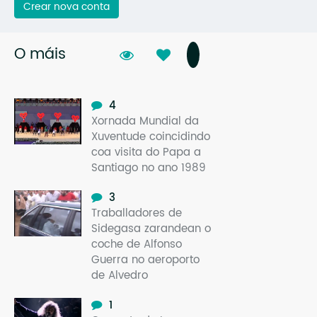
Crear nova conta
O máis
4
Xornada Mundial da
Xuventude coincidindo
coa visita do Papa a
Santiago no ano 1989
3
Traballadores de
Sidegasa zarandean o
coche de Alfonso
Guerra no aeroporto
de Alvedro
1