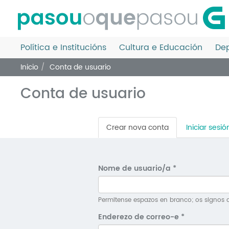
Ir
o
contido
principal
Política e Institucións
Cultura e Educación
Dep
Inicio
Conta de usuario
Conta de usuario
Pestanas
Crear nova conta
(solapa
Iniciar sesió
principais
activa)
Nome de usuario/a
*
Permitense espazos en branco; os signos d
Enderezo de correo-e
*