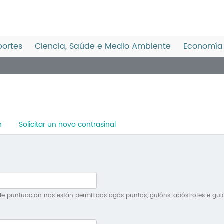
ortes
Ciencia, Saúde e Medio Ambiente
Economía 
n
Solicitar un novo contrasinal
e puntuación nos están permitidos agás puntos, guións, apóstrofes e gui