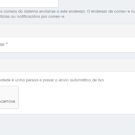
 correos do sistema envíanse a este enderezo. O enderezo de correo-e non 
ticias ou notificacións por correo-e.
Use
*
stede é unha persoa e prever o envío automático de lixo.