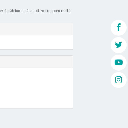
Mo
é público e só se utiliza se quere recibir
O 
O 
Su
Rex