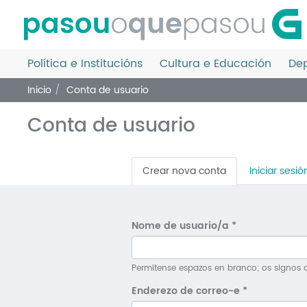
Ir
o
contido
principal
Política e Institucións
Cultura e Educación
Dep
Inicio
Conta de usuario
Conta de usuario
Pestanas
Crear nova conta
(solapa
Iniciar sesió
principais
activa)
Nome de usuario/a
*
Permitense espazos en branco; os signos d
Enderezo de correo-e
*