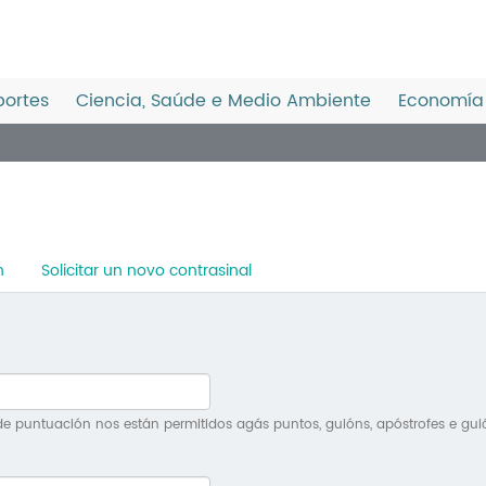
ortes
Ciencia, Saúde e Medio Ambiente
Economía 
n
Solicitar un novo contrasinal
e puntuación nos están permitidos agás puntos, guións, apóstrofes e gui