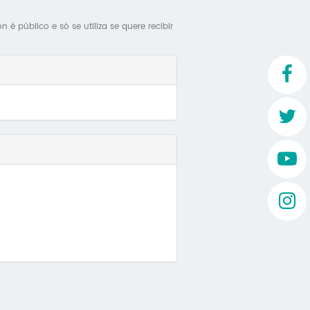
Mo
é público e só se utiliza se quere recibir
O 
O 
Su
Rex