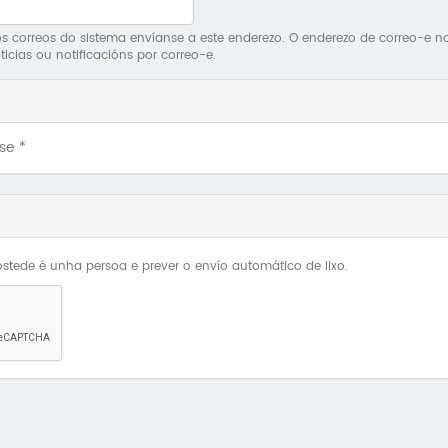
 correos do sistema envíanse a este enderezo. O enderezo de correo-e non 
ticias ou notificacións por correo-e.
Use
*
stede é unha persoa e prever o envío automático de lixo.