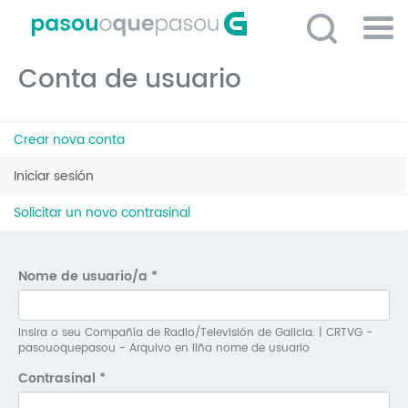
Ir
o
contido
Po
principal
Conta de usuario
ME
So
Pestanas
O 
Crear nova conta
principais
P
Iniciar sesión
(solapa
activa)
C
Solicitar un novo contrasinal
D
E
Nome de usuario/a
*
C
S
Insira o seu Compañía de Radio/Televisión de Galicia. | CRTVG -
pasouoquepasou - Arquivo en liña nome de usuario
P
Contrasinal
*
No