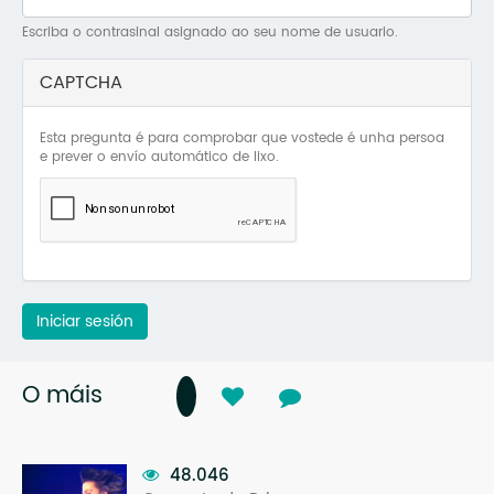
Mo
Escriba o contrasinal asignado ao seu nome de usuario.
O 
CAPTCHA
O 
Esta pregunta é para comprobar que vostede é unha persoa
Su
e prever o envío automático de lixo.
Rex
Iniciar sesión
O máis
48.046