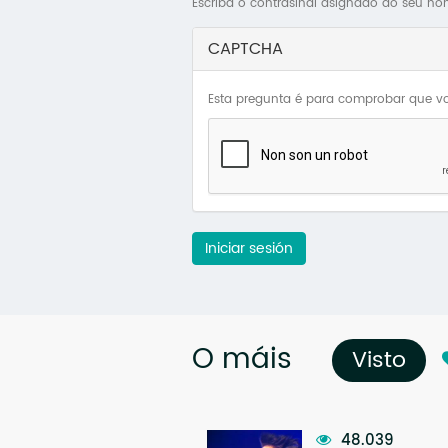
Escriba o contrasinal asignado ao seu no
CAPTCHA
Esta pregunta é para comprobar que vo
Iniciar sesión
O máis
Visto
(so
48.039