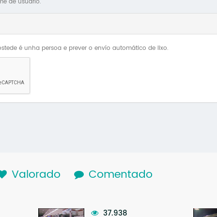
me de usuario.
stede é unha persoa e prever o envío automático de lixo.
lapa activa)
Valorado
Comentado
37.938