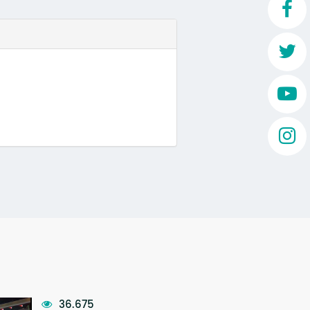
Mo
O 
O 
Su
Rex
36.675