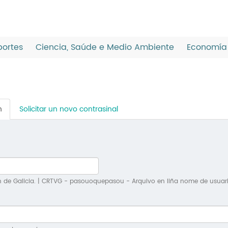
ortes
Ciencia, Saúde e Medio Ambiente
Economía 
n
(solapa
Solicitar un novo contrasinal
activa)
n de Galicia. | CRTVG - pasouoquepasou - Arquivo en liña nome de usuar