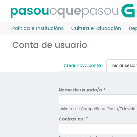
Ir
o
contido
principal
Política e Institucións
Cultura e Educación
Dep
Conta de usuario
Pestanas
Crear nova conta
Iniciar sesió
principais
Nome de usuario/a
*
Insira o seu Compañía de Radio/Televisió
Contrasinal
*