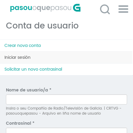
Ir
o
contido
Po
principal
Conta de usuario
ME
So
Pestanas
O 
Crear nova conta
principais
P
Iniciar sesión
(solapa
activa)
C
Solicitar un novo contrasinal
D
E
Nome de usuario/a
*
C
S
Insira o seu Compañía de Radio/Televisión de Galicia. | CRTVG -
pasouoquepasou - Arquivo en liña nome de usuario
P
Contrasinal
*
No