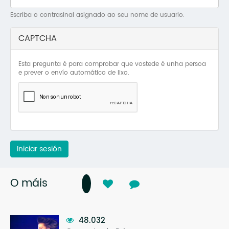
Mo
Escriba o contrasinal asignado ao seu nome de usuario.
O 
CAPTCHA
O 
Esta pregunta é para comprobar que vostede é unha persoa
Su
e prever o envío automático de lixo.
Rex
Iniciar sesión
O máis
48.032