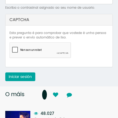
Mo
Escriba o contrasinal asignado ao seu nome de usuario.
O 
CAPTCHA
O 
Esta pregunta é para comprobar que vostede é unha persoa
Su
e prever o envío automático de lixo.
Rex
Iniciar sesión
O máis
48.027