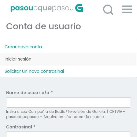
Ir
o
contido
Po
principal
Conta de usuario
ME
So
Pestanas
O 
Crear nova conta
principais
P
Iniciar sesión
(solapa
activa)
C
Solicitar un novo contrasinal
D
E
Nome de usuario/a
*
C
S
Insira o seu Compañía de Radio/Televisión de Galicia. | CRTVG -
pasouoquepasou - Arquivo en liña nome de usuario
P
Contrasinal
*
No