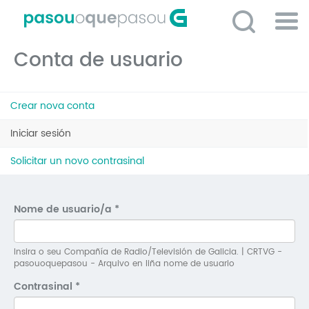
Ir
o
contido
Po
principal
Conta de usuario
ME
So
Pestanas
O 
Crear nova conta
principais
P
Iniciar sesión
(solapa
activa)
C
Solicitar un novo contrasinal
D
E
Nome de usuario/a
*
C
S
Insira o seu Compañía de Radio/Televisión de Galicia. | CRTVG -
pasouoquepasou - Arquivo en liña nome de usuario
P
Contrasinal
*
No