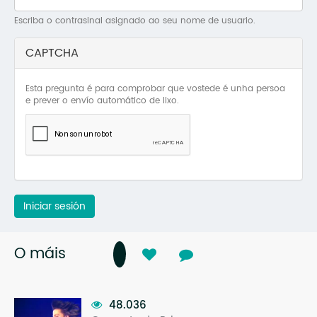
Mo
Escriba o contrasinal asignado ao seu nome de usuario.
O 
CAPTCHA
O 
Esta pregunta é para comprobar que vostede é unha persoa
Su
e prever o envío automático de lixo.
Rex
Iniciar sesión
O máis
48.036