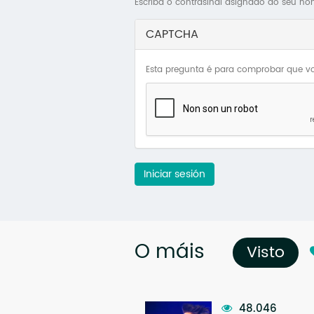
Escriba o contrasinal asignado ao seu no
CAPTCHA
Esta pregunta é para comprobar que vo
Iniciar sesión
O máis
Visto
(so
48.046