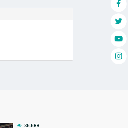
Mo
O 
O 
Su
Rex
36.688