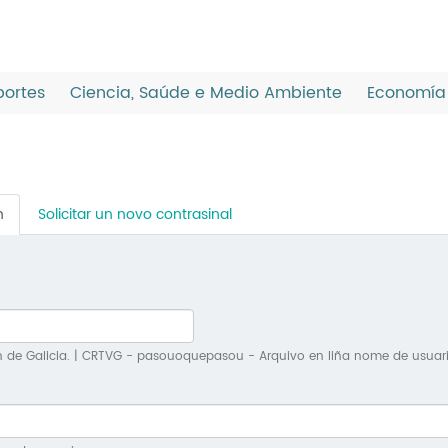
ortes
Ciencia, Saúde e Medio Ambiente
Economía 
n
(solapa
Solicitar un novo contrasinal
activa)
n de Galicia. | CRTVG - pasouoquepasou - Arquivo en liña nome de usuar