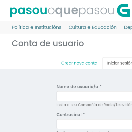
Ir
o
contido
principal
Política e Institucións
Cultura e Educación
Dep
Conta de usuario
Pestanas
Crear nova conta
Iniciar sesió
principais
Nome de usuario/a
*
Insira o seu Compañía de Radio/Televisió
Contrasinal
*