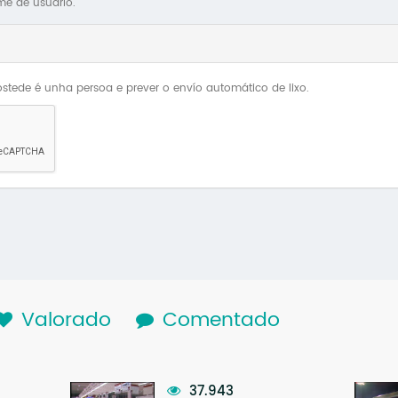
me de usuario.
stede é unha persoa e prever o envío automático de lixo.
lapa activa)
Valorado
Comentado
37.943